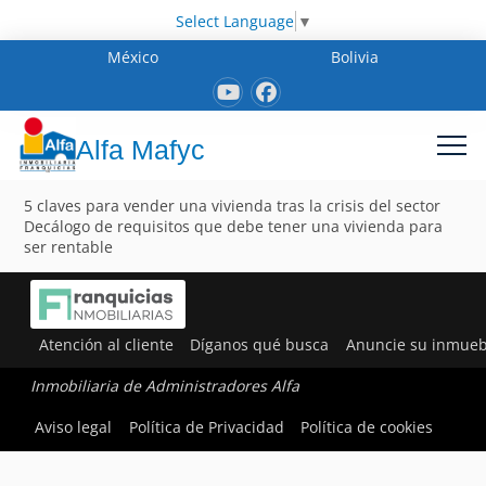
Select Language
▼
México
Bolivia
Alfa Mafyc
5 claves para vender una vivienda tras la crisis del sector
Decálogo de requisitos que debe tener una vivienda para
ser rentable
Atención al cliente
Díganos qué busca
Anuncie su inmueb
Inmobiliaria de Administradores Alfa
Aviso legal
Política de Privacidad
Política de cookies