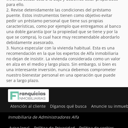
para ello.
2. Revise detenidamente las condiciones del préstamo
puente. Estos instrumentos tienen como objetivo evitar
pedir un préstamo personal que tiene sus propias
características, como por ejemplo que entregamos al banco
una doble garantía (por la propiedad que se tiene y por la
que se compra), lo cual hace muy recomendable abordarlo
debidamente asesorado.
3. Nunca especular con la vivienda habitual. Esta es una
recomendación en la que los expertos de Alfa inmobiliaria
no dejan de insistir. La vivienda considerada como un valor
en alza en el medio y largo plazo. Sin embargo, si bien es
una interesante inversión, nunca debemos comprometer
nuestro bienestar personal en una operación que puede
ser a largo plazo.
Atención al cliente
Díganos qué busca
Anuncie su inmueb
Inmobiliaria de Administradores Alfa
Utilizamos cookies para ofrecerte la mejor experiencia en
Aviso legal
Política de Privacidad
Política de cookies