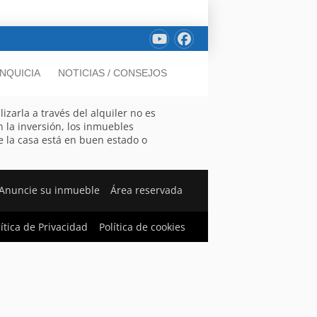
NQUICIA
NOTICIAS / CONSEJOS
zarla a través del alquiler no es
n la inversión, los inmuebles
e la casa está en buen estado o
Anuncie su inmueble
Área reservada
lítica de Privacidad
Política de cookies