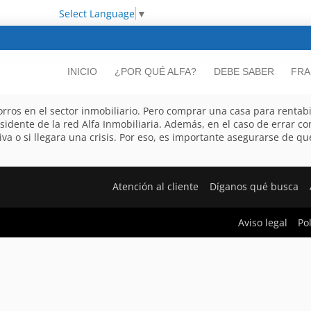
Select Language
▼
INICIO
¿POR QUÉ ALFA?
DEBE SABER
FRA
ros en el sector inmobiliario. Pero comprar una casa para rentabili
sidente de la red Alfa Inmobiliaria. Además, en el caso de errar co
a o si llegara una crisis. Por eso, es importante asegurarse de qu
Atención al cliente
Díganos qué busca
Aviso legal
Po