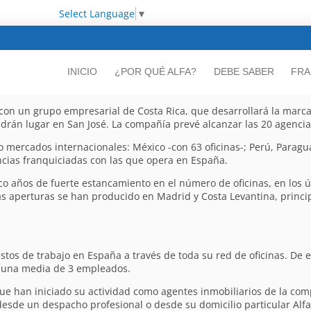
Select Language
▼
INICIO
¿POR QUÉ ALFA?
DEBE SABER
FRA
 con un grupo empresarial de Costa Rica, que desarrollará la marca
ndrán lugar en San José. La compañía prevé alcanzar las 20 agencia
co mercados internacionales: México -con 63 oficinas-; Perú, Paragu
encias franquiciadas con las que opera en España.
nco años de fuerte estancamiento en el número de oficinas, en los 
as aperturas se han producido en Madrid y Costa Levantina, princi
stos de trabajo en España a través de toda su red de oficinas. De 
 a una media de 3 empleados.
han iniciado su actividad como agentes inmobiliarios de la comp
desde un despacho profesional o desde su domicilio particular Alfa