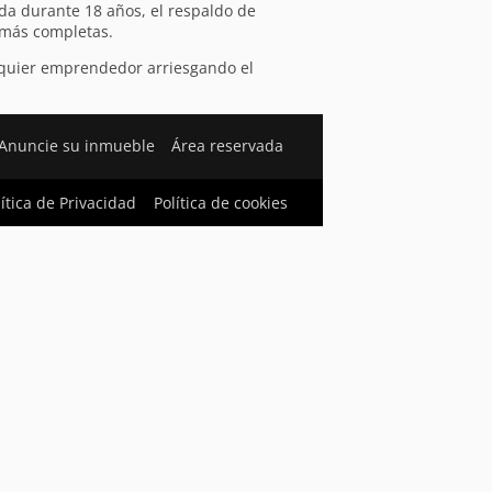
da durante 18 años, el respaldo de
s más completas.
alquier emprendedor arriesgando el
Anuncie su inmueble
Área reservada
lítica de Privacidad
Política de cookies