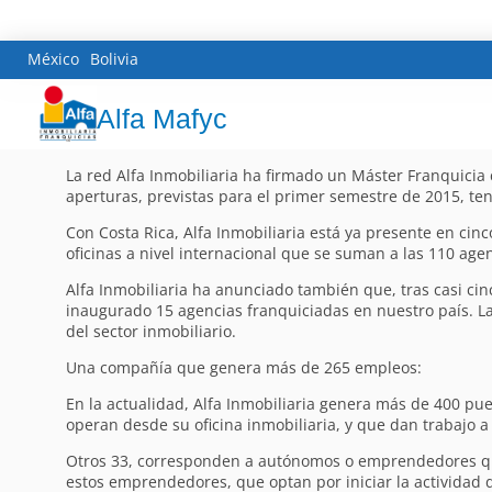
México
Bolivia
Alfa Mafyc
La red Alfa Inmobiliaria ha firmado un Máster Franquicia
aperturas, previstas para el primer semestre de 2015, te
Con Costa Rica, Alfa Inmobiliaria está ya presente en cin
oficinas a nivel internacional que se suman a las 110 ag
Alfa Inmobiliaria ha anunciado también que, tras casi ci
inaugurado 15 agencias franquiciadas en nuestro país. L
del sector inmobiliario.
Una compañía que genera más de 265 empleos:
En la actualidad, Alfa Inmobiliaria genera más de 400 pue
operan desde su oficina inmobiliaria, y que dan trabajo
Otros 33, corresponden a autónomos o emprendedores que 
estos emprendedores, que optan por iniciar la actividad 