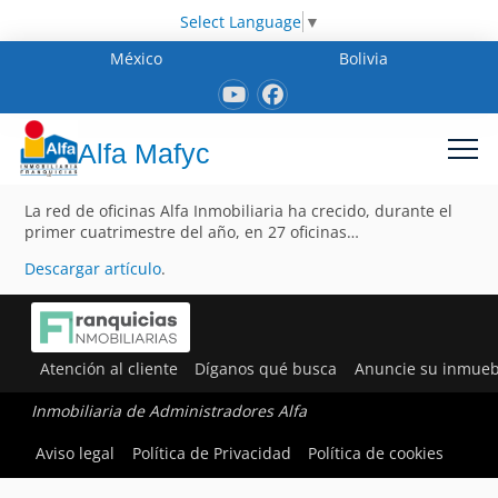
Select Language
▼
México
Bolivia
Alfa Mafyc
La red de oficinas Alfa Inmobiliaria ha crecido, durante el
primer cuatrimestre del año, en 27 oficinas…
Descargar artículo
.
Atención al cliente
Díganos qué busca
Anuncie su inmueb
Inmobiliaria de Administradores Alfa
Aviso legal
Política de Privacidad
Política de cookies