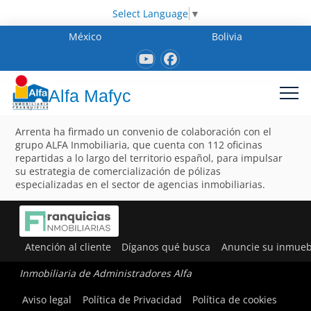
Select Language
▼
México
Bolivia
Alfa Mafyc
Arrenta ha firmado un convenio de colaboración con el
grupo ALFA Inmobiliaria, que cuenta con 112 oficinas
repartidas a lo largo del territorio español, para impulsar
su estrategia de comercialización de pólizas
especializadas en el sector de agencias inmobiliarias.
Atención al cliente
Díganos qué busca
Anuncie su inmueb
Inmobiliaria de Administradores Alfa
Aviso legal
Política de Privacidad
Política de cookies