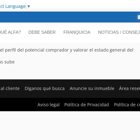
ect Language
▼
UÉ ALFA?
DEBE SABER
FRANQUICIA
NOTICIAS / CONSE
 el perfil del potencial comprador y valorar el estado general del
ás sube
al cliente
Díganos qué busca
Anuncie su inmueble
Área rese
Aviso legal
Política de Privacidad
Política de 