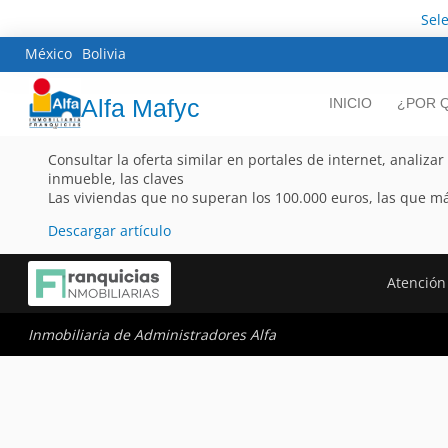
Sel
México
Bolivia
Alfa Mafyc
INICIO
¿POR Q
Consultar la oferta similar en portales de internet, analizar
inmueble, las claves
Las viviendas que no superan los 100.000 euros, las que m
Descargar artículo
Atención 
Inmobiliaria de Administradores Alfa