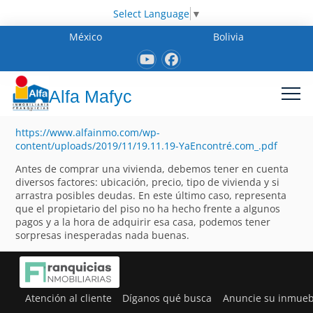
Select Language
▼
México
Bolivia
Alfa Mafyc
https://www.alfainmo.com/wp-
content/uploads/2019/11/19.11.19-YaEncontré.com_.pdf
Antes de comprar una vivienda, debemos tener en cuenta
diversos factores: ubicación, precio, tipo de vivienda y si
arrastra posibles deudas. En este último caso, representa
que el propietario del piso no ha hecho frente a algunos
pagos y a la hora de adquirir esa casa, podemos tener
sorpresas inesperadas nada buenas.
Atención al cliente
Díganos qué busca
Anuncie su inmueb