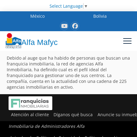
Select Language
▼
México
Bolivia
Alfa Mafyc
Debido al auge que ha habido de personas que buscan una
franquicia inmobiliaria, la red de agencias Alfa
Inmobiliaria, ha definido cual es el pefil ideal del
franquiciado para gestionar uno de sus centros. La
compañía, cuenta en la actualidad con una cadena de 225
agencias inmobiliarias en activo.
Atención al cliente
Díganos qué busca
Anuncie su inmueb
Inmobiliaria de Administradores Alfa