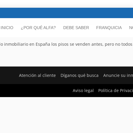
INICIO
¿POR QUÉ ALFA?
DEBE SABER
FRANQUICIA
N
do inmobiliario en España los pisos se venden antes, pero no todos
Atención al cliente
Díganos qué busca
Anuncie su in
Aviso legal
Política de Priva