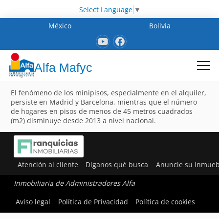
Select Language
▼
México
Bolivia
Alfa Mafyc
El fenómeno de los minipisos, especialmente en el alquiler,
persiste en Madrid y Barcelona, mientras que el número
de hogares en pisos de menos de 45 metros cuadrados
(m2) disminuye desde 2013 a nivel nacional.
Atención al cliente
Díganos qué busca
Anuncie su inmueb
Inmobiliaria de Administradores Alfa
Aviso legal
Política de Privacidad
Política de cookies