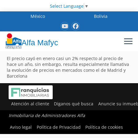
Select Language
▼
México
Bolivia
Alfa Mafyc
El precio cayó en enero casi un 2% respecto al precio de
hace un año, sin embargo, resulta especialmente llamativa
la evolución de precios en mercados como el de Madrid y
Barcelona
Atención al cliente
Díganos qué busca
Anuncie su inmueb
Inmobiliaria de Administradores Alfa
Aviso legal
Política de Privacidad
Política de cookies