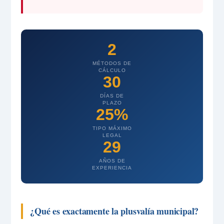
2
MÉTODOS DE
CÁLCULO
30
DÍAS DE
PLAZO
25%
TIPO MÁXIMO
LEGAL
29
AÑOS DE
EXPERIENCIA
¿Qué es exactamente la plusvalía municipal?