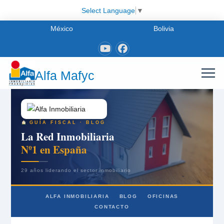
Select Language
▼
México
Bolivia
Alfa Mafyc
GUÍA FISCAL · BLOG
La Red Inmobiliaria
Nº1 en España
29 años liderando el sector inmobiliario
ALFA INMOBILIARIA
BLOG
OFICINAS
CONTACTO