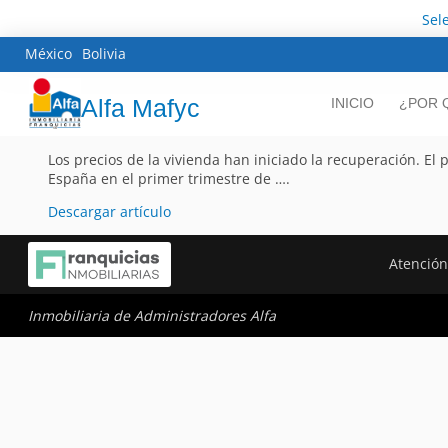
Sel
México
Bolivia
Alfa Mafyc
INICIO
¿POR 
Los precios de la vivienda han iniciado la recuperación. E
España en el primer trimestre de ….
Descargar artículo
Atención
Inmobiliaria de Administradores Alfa