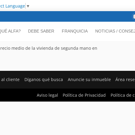
ect Language
▼
QUÉ ALFA?
DEBE SABER
FRANQUICIA
NOTICIAS / CONSE
l precio medio de la vivienda de segunda mano en
 al cliente
Díganos qué busca
Anuncie su inmueble
Área res
Aviso legal
Política de Privacidad
Política de 