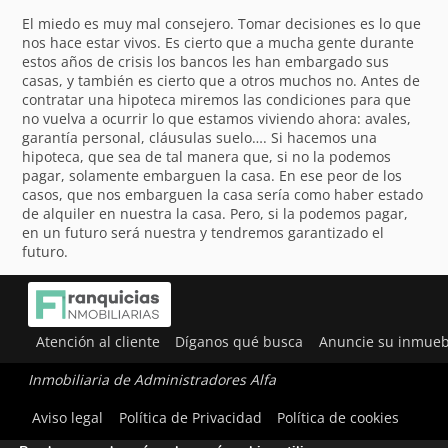
El miedo es muy mal consejero. Tomar decisiones es lo que
nos hace estar vivos. Es cierto que a mucha gente durante
estos años de crisis los bancos les han embargado sus
casas, y también es cierto que a otros muchos no. Antes de
contratar una hipoteca miremos las condiciones para que
no vuelva a ocurrir lo que estamos viviendo ahora: avales,
garantía personal, cláusulas suelo…. Si hacemos una
hipoteca, que sea de tal manera que, si no la podemos
pagar, solamente embarguen la casa. En ese peor de los
casos, que nos embarguen la casa sería como haber estado
de alquiler en nuestra la casa. Pero, si la podemos pagar,
en un futuro será nuestra y tendremos garantizado el
futuro.
Atención al cliente
Díganos qué busca
Anuncie su inmueb
Inmobiliaria de Administradores Alfa
Utilizamos cookies para ofrecerte la mejor experiencia en
Aviso legal
Política de Privacidad
Política de cookies
nuestra web.