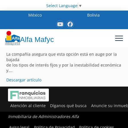
Select Language
▼
México
Bolivia
Alfa Mafyc
La compañía asegura que esta opción está en auge por la
bajada
de los tipos de interés fijos y por la inestabilidad económica
y….
Descargar artículo
Atención al cliente
Díganos qué busca
Anuncie su inmueb
Inmobiliaria de Administradores Alfa
Aviso legal
Política de Privacidad
Política de cookies