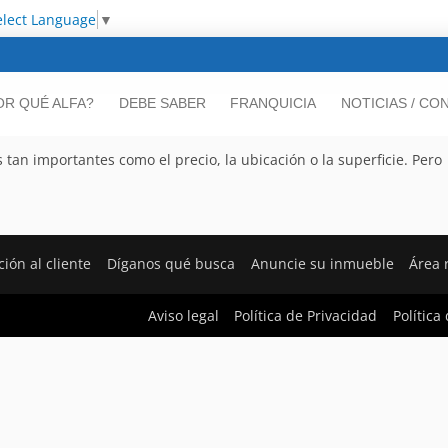
elect Language
▼
OR QUÉ ALFA?
DEBE SABER
FRANQUICIA
NOTICIAS / CO
tan importantes como el precio, la ubicación o la superficie. Pero
ción al cliente
Díganos qué busca
Anuncie su inmueble
Área 
Aviso legal
Política de Privacidad
Política