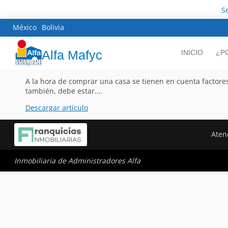
S
México
Bolivia
Alfa Mafyc
INICIO
¿P
A la hora de comprar una casa se tienen en cuenta factores 
también, debe estar….
Descargar artículo
Aten
Inmobiliaria de Administradores Alfa